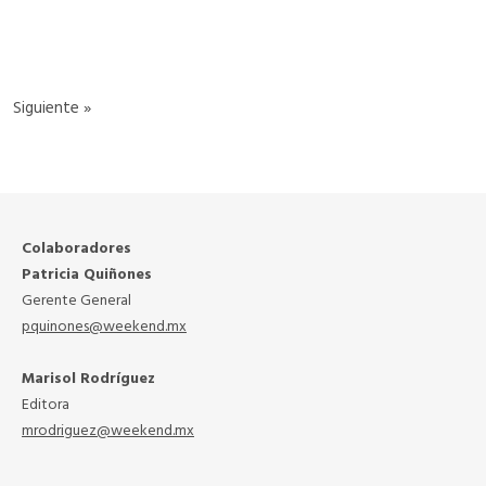
READ MORE
Siguiente »
Colaboradores
Patricia Quiñones
Gerente General
pquinones@weekend.mx
Marisol Rodríguez
Editora
mrodriguez@weekend.mx