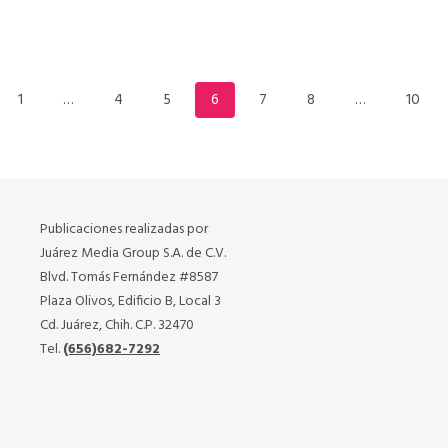
1
…
4
5
6
7
8
…
10
Publicaciones realizadas por
Juárez Media Group S.A. de C.V.
Blvd. Tomás Fernández #8587
Plaza Olivos, Edificio B, Local 3
Cd. Juárez, Chih. C.P. 32470
Tel.
(656)682-7292