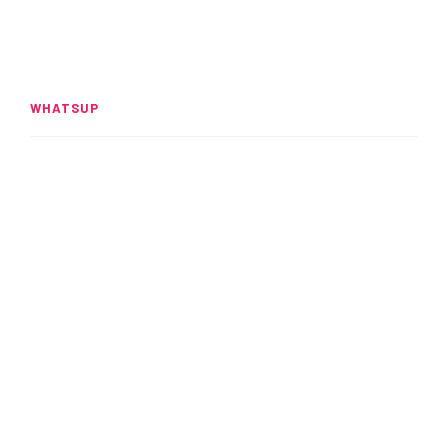
WHATSUP
Spider-Man: Brand New Day
rompe el UCM
READ MORE
Alitas: Crujientes y adictivas