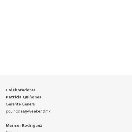
Colaboradores
Patricia Quiñones
Gerente General
pquinones@weekend.mx
Marisol Rodríguez