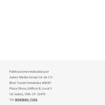
Publicaciones realizadas por
Juárez Media Group S.A. de C.V.
Blvd. Tomás Fernández #8587
Plaza Olivos, Edificio B, Local 3
Cd. Juárez, Chih. C.P. 32470
Tel.
(656)682-7292