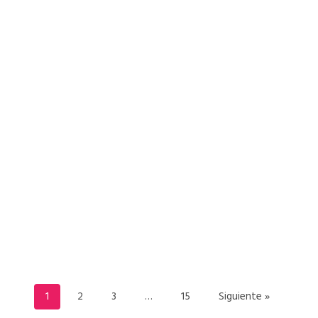
READ MORE
1
2
3
…
15
Siguiente »