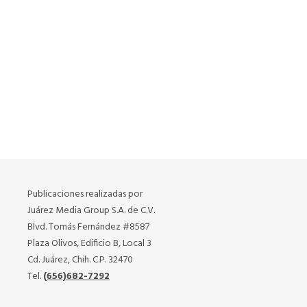
Publicaciones realizadas por
Juárez Media Group S.A. de C.V.
Blvd. Tomás Fernández #8587
Plaza Olivos, Edificio B, Local 3
Cd. Juárez, Chih. C.P. 32470
Tel.
(656)682-7292