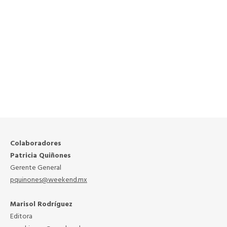
Colaboradores
Patricia Quiñones
Gerente General
pquinones@weekend.mx
Marisol Rodríguez
Editora