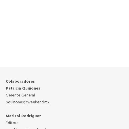
Colaboradores
Patricia Quiñones
Gerente General
pquinones@weekend.mx
Marisol Rodríguez
Editora