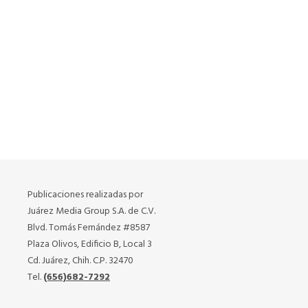
Publicaciones realizadas por
Juárez Media Group S.A. de C.V.
Blvd. Tomás Fernández #8587
Plaza Olivos, Edificio B, Local 3
Cd. Juárez, Chih. C.P. 32470
Tel.
(656)682-7292