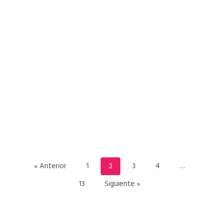
READ MORE
« Anterior
1
2
3
4
…
13
Siguiente »