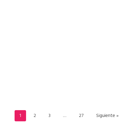
READ MORE
1
2
3
…
27
Siguiente »