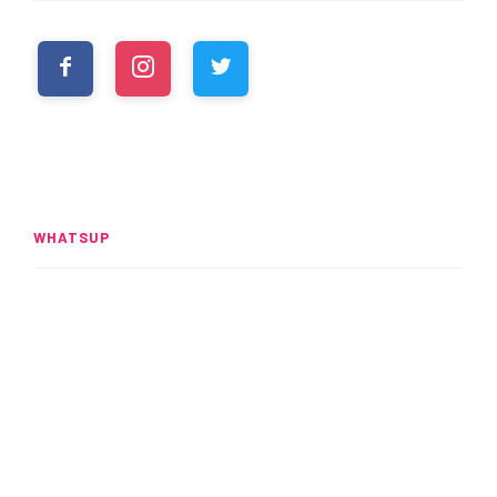
WHATSUP
Spider-Man: Brand New Day
rompe el UCM
READ MORE