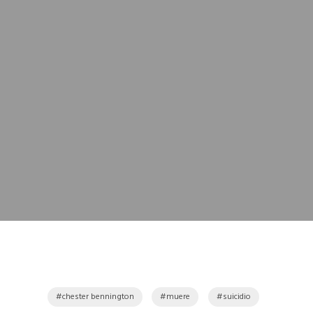
chester bennington
muere
suicidio