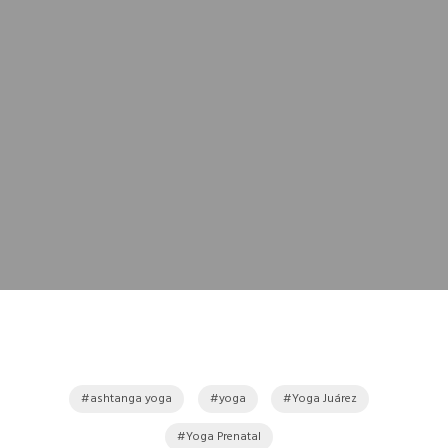
ashtanga yoga
yoga
Yoga Juárez
Yoga Prenatal