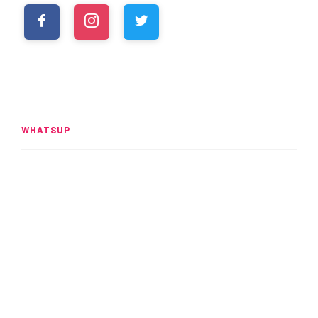
WHATSUP
Spider-Man: Brand New Day
rompe el UCM
READ MORE