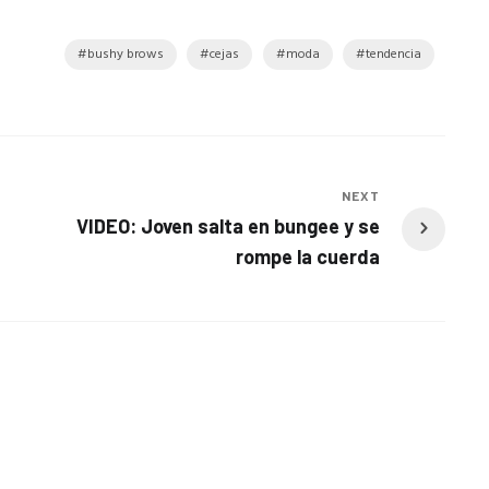
bushy brows
cejas
moda
tendencia
NEXT
VIDEO: Joven salta en bungee y se
rompe la cuerda