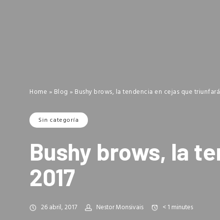
Home
»
Blog
»
Bushy brows, la tendencia en cejas que triunfará
Sin categoría
Bushy brows, la te
2017
26 abril, 2017
Nestor Monsivais
< 1
minutes