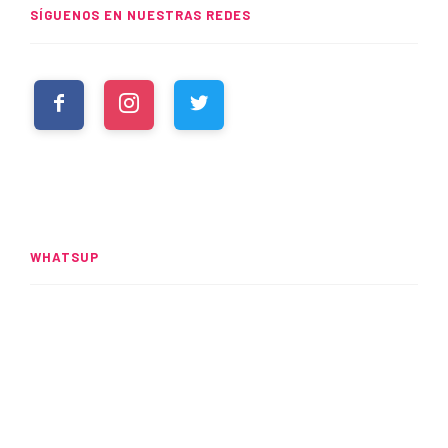
SÍGUENOS EN NUESTRAS REDES
WHATSUP
Spider-Man: Brand New Day
rompe el UCM
READ MORE