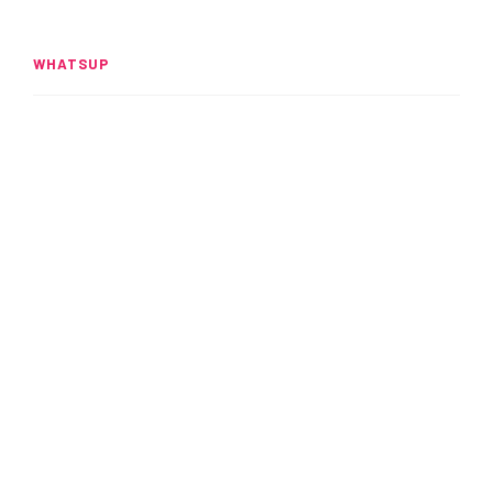
WHATSUP
Spider-Man: Brand New Day
rompe el UCM
READ MORE
Alitas: Crujientes y adictivas
READ MORE