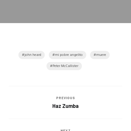
john heard
mi pobre angelito
muere
Peter McCallister
PREVIOUS
Haz Zumba
NEXT