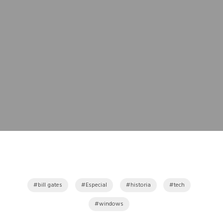
bill gates
Especial
historia
tech
windows