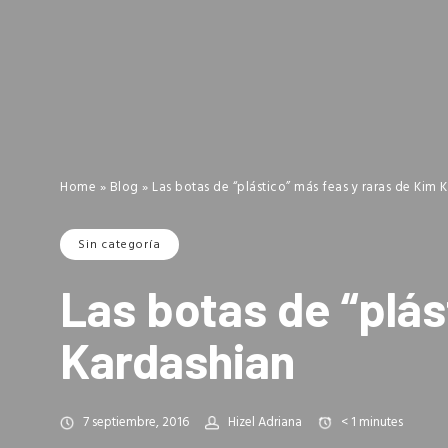
Home
»
Blog
»
Las botas de “plástico” más feas y raras de Kim 
Sin categoría
Las botas de “plás
Kardashian
7 septiembre, 2016
Hizel Adriana
< 1
minutes