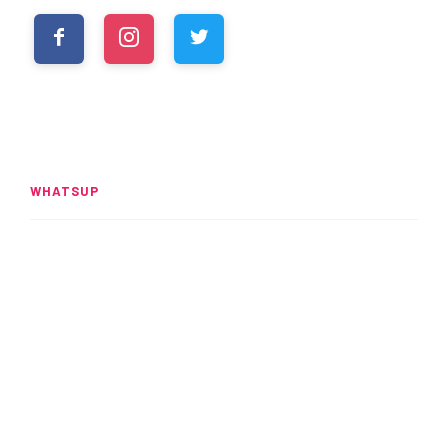
WHATSUP
Spider-Man: Brand New Day
rompe el UCM
READ MORE