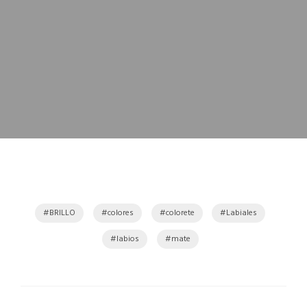
BRILLO
colores
colorete
Labiales
labios
mate