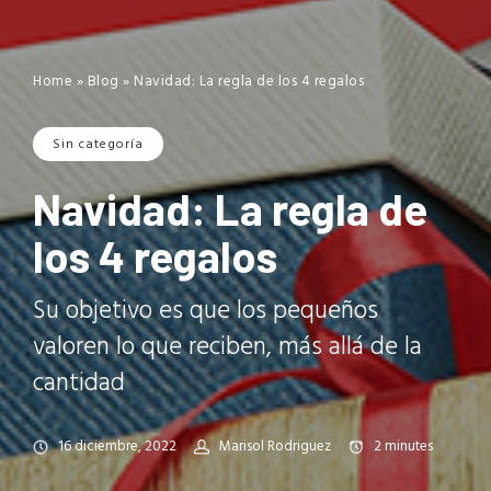
Home
»
Blog
»
Navidad: La regla de los 4 regalos
Sin categoría
Navidad: La regla de
los 4 regalos
Su objetivo es que los pequeños
valoren lo que reciben, más allá de la
cantidad
16 diciembre, 2022
Marisol Rodriguez
2
minutes