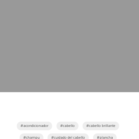
acondicionador
cabello
cabello brillante
champu
cuidado del cabello
plancha