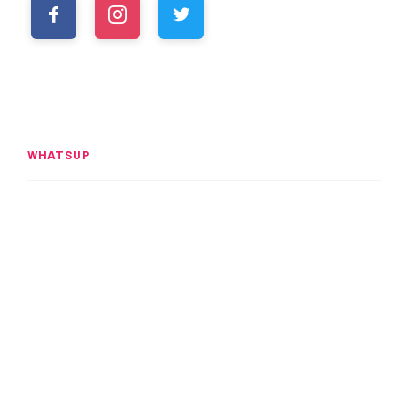
WHATSUP
Spider-Man: Brand New Day
rompe el UCM
READ MORE