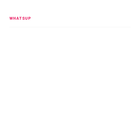
WHATSUP
Spider-Man: Brand New Day
rompe el UCM
READ MORE
Alitas: Crujientes y adictivas
READ MORE