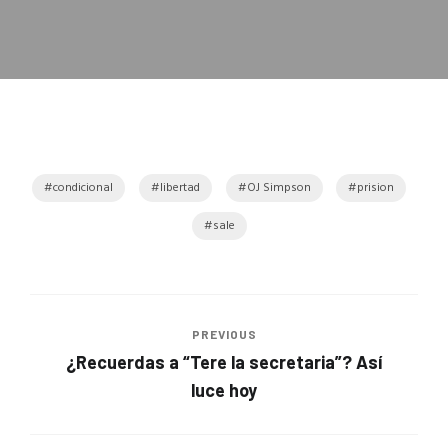
condicional
libertad
OJ Simpson
prision
sale
PREVIOUS
¿Recuerdas a “Tere la secretaria”? Así
luce hoy