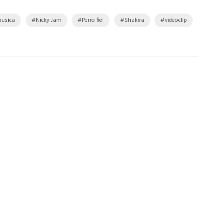
usica
Nicky Jam
Perro fiel
Shakira
videoclip
NEXT
Asesinan a miembro de staff de
‘Narcos’