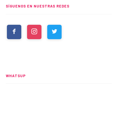
SÍGUENOS EN NUESTRAS REDES
WHATSUP
Spider-Man: Brand New Day
rompe el UCM
READ MORE