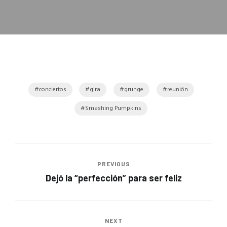
conciertos
gira
grunge
reunión
Smashing Pumpkins
PREVIOUS
Dejó la “perfección” para ser feliz
NEXT