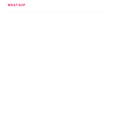
WHATSUP
Spider-Man: Brand New Day
rompe el UCM
READ MORE
Alitas: Crujientes y adictivas
READ MORE