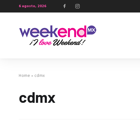
6 agosto, 2026
Home
»
cdmx
cdmx