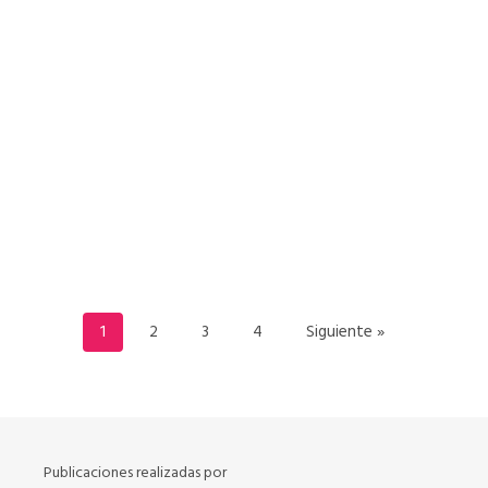
READ MORE
1
2
3
4
Siguiente »
Publicaciones realizadas por