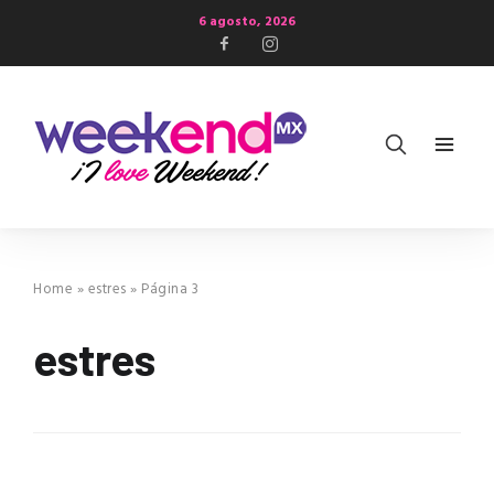
6 agosto, 2026
Home
»
estres
»
Página 3
estres