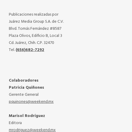
Publicaciones realizadas por
Juárez Media Group S.A. de C.V.
Blvd. Tomás Fernández #8587
Plaza Olivos, Edificio B, Local 3
Cd. Juárez, Chih. C.P. 32470
Tel.
(656)682-7292
Colaboradores
Patricia Quiñones
Gerente General
pquinones@weekend.mx
Marisol Rodríguez
Editora
mrodriguez@weekend.mx