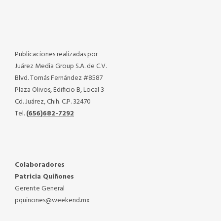
Publicaciones realizadas por
Juárez Media Group S.A. de C.V.
Blvd. Tomás Fernández #8587
Plaza Olivos, Edificio B, Local 3
Cd. Juárez, Chih. C.P. 32470
Tel.
(656)682-7292
Colaboradores
Patricia Quiñones
Gerente General
pquinones@weekend.mx