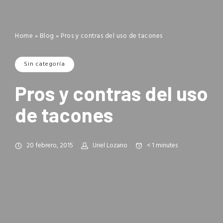
Home
»
Blog
»
Pros y contras del uso de tacones
Sin categoría
Pros y contras del uso
de tacones
20 febrero, 2015
Uriel Lozano
< 1
minutes