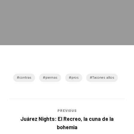
contras
piernas
pros
Tacones altos
PREVIOUS
Juárez Nights: El Recreo, la cuna de la
bohemia