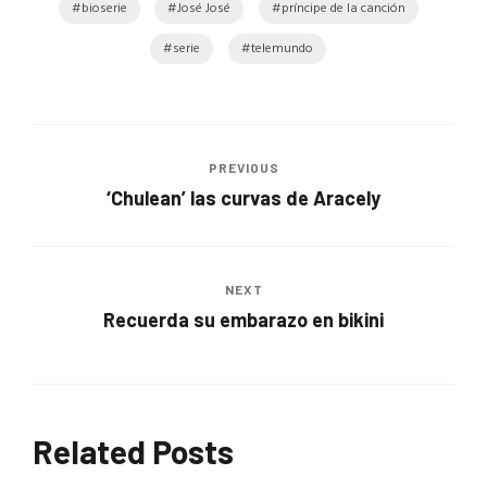
bioserie
José José
príncipe de la canción
serie
telemundo
PREVIOUS
‘Chulean’ las curvas de Aracely
NEXT
Recuerda su embarazo en bikini
Related Posts