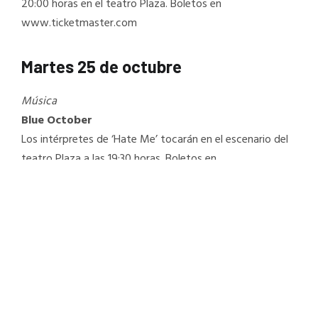
20:00 horas en el teatro Plaza. Boletos en
www.ticketmaster.com
Martes 25 de octubre
Música
Blue October
Los intérpretes de ‘Hate Me’ tocarán en el escenario del
teatro Plaza a las 19:30 horas. Boletos en
www.ticketmaster.com
Miércoles 26 de octubre
Música
Raphael
El llamado ‘Divo de Linares’ se presenta en el teatro Plaza
a las 20:00 horas con su gira ’60 años en los escenarios’.