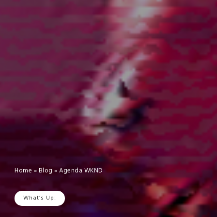
Home
»
Blog
»
Agenda WKND
What’s Up!