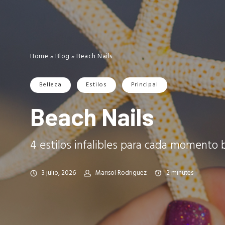
Home
»
Blog
»
Beach Nails
Belleza
Estilos
Principal
Beach Nails
4 estilos infalibles para cada momento b
3 julio, 2026
Marisol Rodriguez
2
minutes