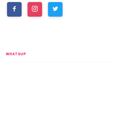
WHATSUP
Spider-Man: Brand New Day
rompe el UCM
READ MORE