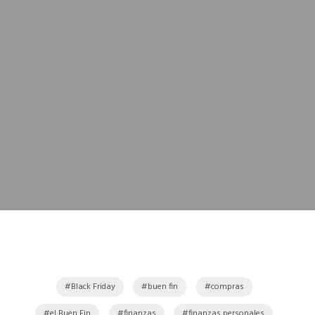
Black Friday
buen fin
compras
el Buen Fin
finanzas
finanzas personales