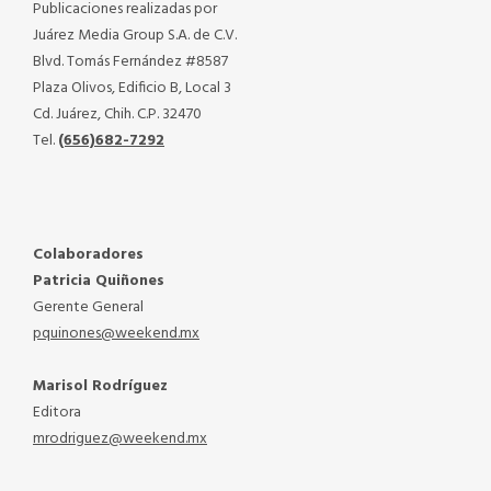
Publicaciones realizadas por
Juárez Media Group S.A. de C.V.
Blvd. Tomás Fernández #8587
Plaza Olivos, Edificio B, Local 3
Cd. Juárez, Chih. C.P. 32470
Tel.
(656)682-7292
Colaboradores
Patricia Quiñones
Gerente General
pquinones@weekend.mx
Marisol Rodríguez
Editora
mrodriguez@weekend.mx