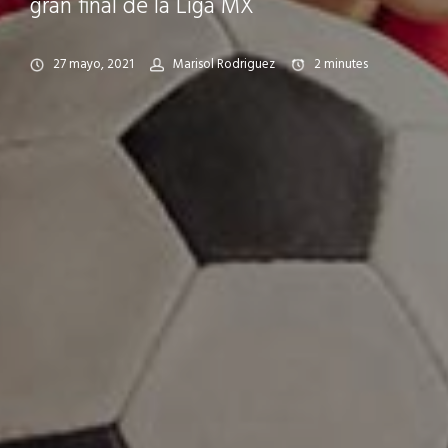
gran final de la Liga MX
27 mayo, 2021
Marisol Rodriguez
2
minutes