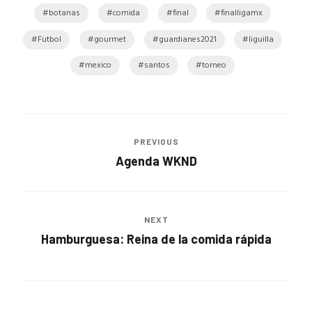
botanas
comida
final
finalligamx
Futbol
gourmet
guardianes2021
liguilla
mexico
santos
torneo
PREVIOUS
Agenda WKND
NEXT
Hamburguesa: Reina de la comida rápida