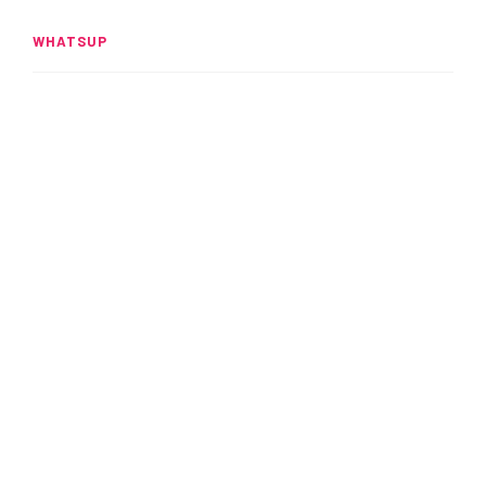
WHATSUP
Spider-Man: Brand New Day
rompe el UCM
READ MORE
Alitas: Crujientes y adictivas
READ MORE