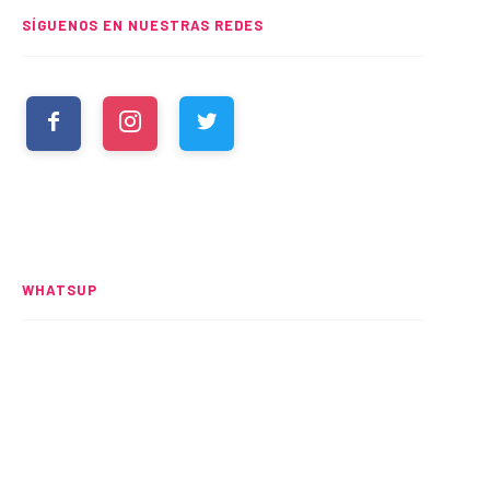
SÍGUENOS EN NUESTRAS REDES
WHATSUP
Spider-Man: Brand New Day
rompe el UCM
READ MORE