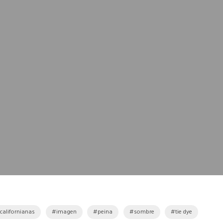
californianas
imagen
peina
sombre
tie dye