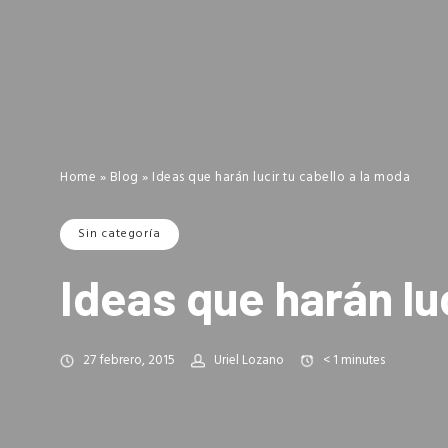
Home
»
Blog
»
Ideas que harán lucir tu cabello a la moda
Sin categoría
Ideas que harán lu
27 febrero, 2015
Uriel Lozano
< 1
minutes