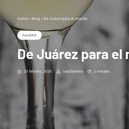
Home
»
Blog
»
De Juárez para el mundo
FoodArt
De Juárez para el
20 febrero, 2020
Saul Barrera
2
minutes