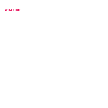
WHATSUP
Spider-Man: Brand New Day
rompe el UCM
READ MORE
Alitas: Crujientes y adictivas
READ MORE