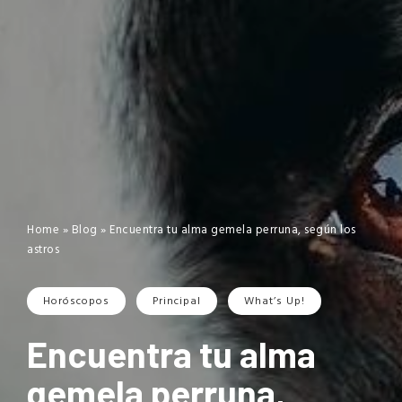
Home
»
Blog
»
Encuentra tu alma gemela perruna, según los
astros
Horóscopos
Principal
What’s Up!
Encuentra tu alma
gemela perruna,