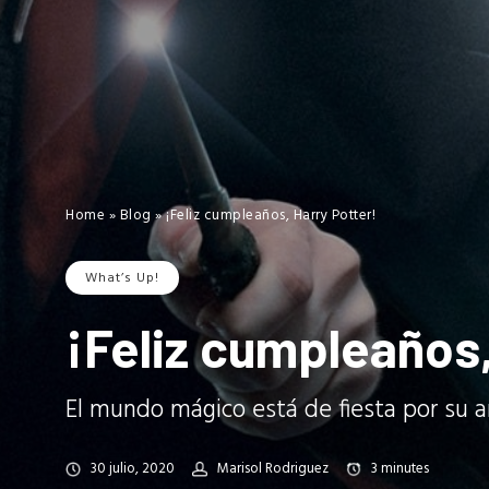
Home
»
Blog
»
¡Feliz cumpleaños, Harry Potter!
What’s Up!
¡Feliz cumpleaños,
El mundo mágico está de fiesta por su a
30 julio, 2020
Marisol Rodriguez
3
minutes