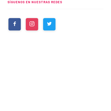
SÍGUENOS EN NUESTRAS REDES
WHATSUP
Spider-Man: Brand New Day
rompe el UCM
READ MORE