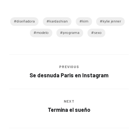
diseñadora
kardashian
kim
kylie jenner
modelo
programa
sexo
PREVIOUS
Se desnuda Paris en Instagram
NEXT
Termina el sueño