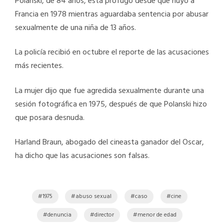
Polanski, de 84 años, está prófugo desde que huyó a
Francia en 1978 mientras aguardaba sentencia por abusar
sexualmente de una niña de 13 años.
La policía recibió en octubre el reporte de las acusaciones
más recientes.
La mujer dijo que fue agredida sexualmente durante una
sesión fotográfica en 1975, después de que Polanski hizo
que posara desnuda.
Harland Braun, abogado del cineasta ganador del Oscar,
ha dicho que las acusaciones son falsas.
1975
abuso sexual
caso
cine
denuncia
director
menor de edad