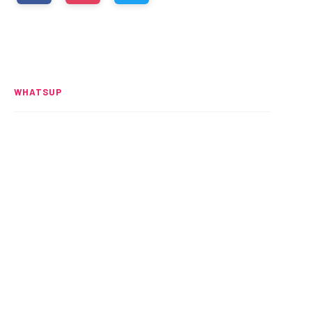
WHATSUP
Spider-Man: Brand New Day
rompe el UCM
READ MORE
Alitas: Crujientes y adictivas