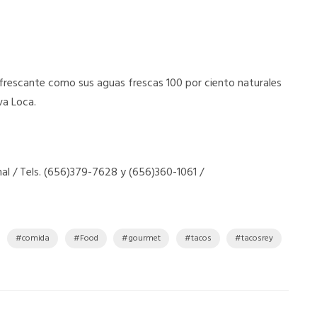
efrescante como sus aguas frescas 100 por ciento naturales
va Loca.
al / Tels. (656)379-7628 y (656)360-1061 /
comida
Food
gourmet
tacos
tacosrey