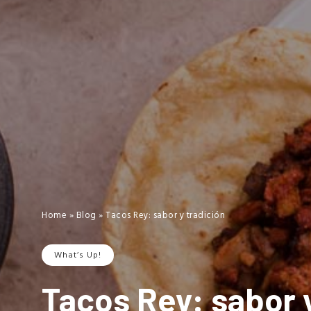
Home
»
Blog
»
Tacos Rey: sabor y tradición
What’s Up!
Tacos Rey: sabor y