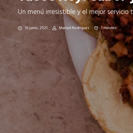
Un menú irresistible y el mejor servicio
10 junio, 2021
Marisol Rodriguez
1
minutes