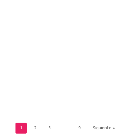
READ MORE
1
2
3
…
9
Siguiente »