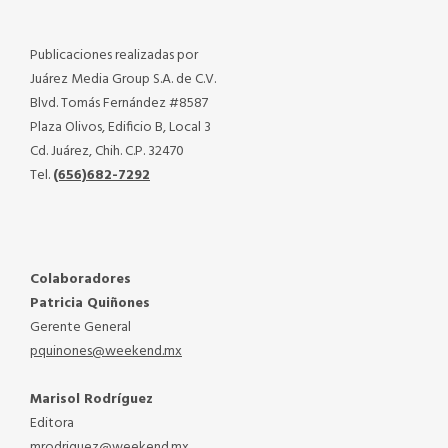
Publicaciones realizadas por
Juárez Media Group S.A. de C.V.
Blvd. Tomás Fernández #8587
Plaza Olivos, Edificio B, Local 3
Cd. Juárez, Chih. C.P. 32470
Tel.
(656)682-7292
Colaboradores
Patricia Quiñones
Gerente General
pquinones@weekend.mx
Marisol Rodríguez
Editora
mrodriguez@weekend.mx