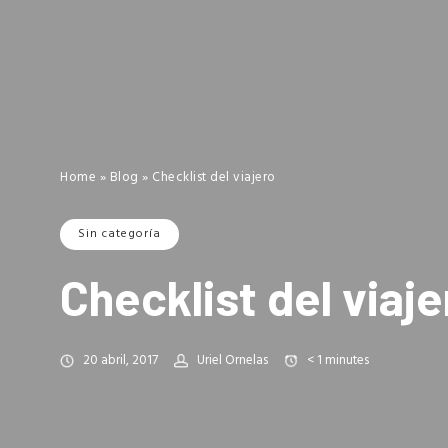
Home
»
Blog
»
Checklist del viajero
Sin categoría
Checklist del viaje
20 abril, 2017
Uriel Ornelas
< 1
minutes