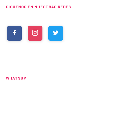
SÍGUENOS EN NUESTRAS REDES
WHATSUP
Spider-Man: Brand New Day
rompe el UCM
READ MORE