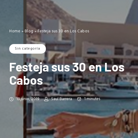
Home
»
Blog
»
Festeja sus 30 en Los Cabos
Sin categoría
Festeja sus 30 en Los
Cabos
19 junio, 2019
Saul Barrera
1
minutes