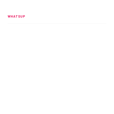
WHATSUP
Spider-Man: Brand New Day
rompe el UCM
READ MORE
Alitas: Crujientes y adictivas
READ MORE