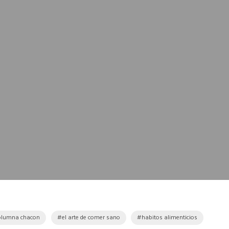
olumna chacon
el arte de comer sano
habitos alimenticios