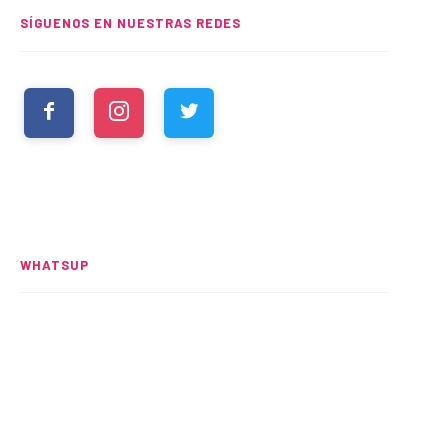
SÍGUENOS EN NUESTRAS REDES
WHATSUP
Spider-Man: Brand New Day
rompe el UCM
READ MORE