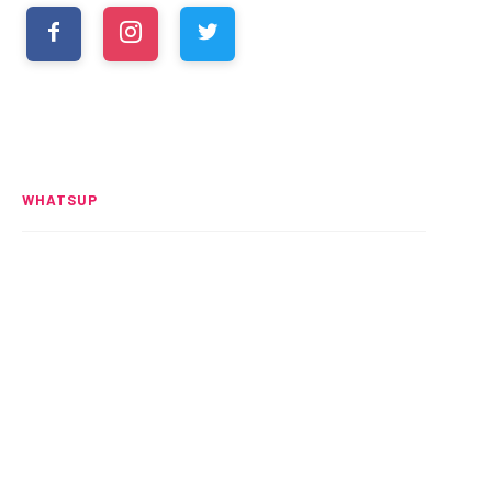
WHATSUP
Spider-Man: Brand New Day
rompe el UCM
READ MORE