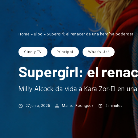
Home
»
Blog
»
Supergirl: el renacer de una heroína poderosa
Cine y TV
Principal
What’s Up!
Supergirl: el rena
Milly Alcock da vida a Kara Zor-El en u
27 junio, 2026
Marisol Rodriguez
2
minutes