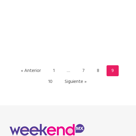
READ MORE
« Anterior
1
…
7
8
9
10
Siguiente »