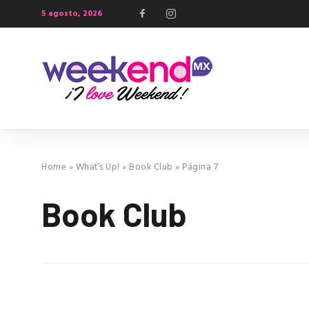
5 agosto, 2026
Home
»
What’s Up!
»
Book Club
»
Página 7
Book Club