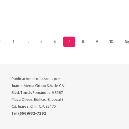
READ MORE
r
1
…
5
6
7
8
9
10
Si
Publicaciones realizadas por
Juárez Media Group S.A. de C.V.
Blvd. Tomás Fernández #8587
Plaza Olivos, Edificio B, Local 3
Cd. Juárez, Chih. C.P. 32470
Tel.
(656)682-7292