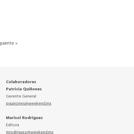
READ MORE
guiente »
Colaboradores
Patricia Quiñones
Gerente General
pquinones@weekend.mx
Marisol Rodríguez
Editora
mrodriguez@weekend.mx